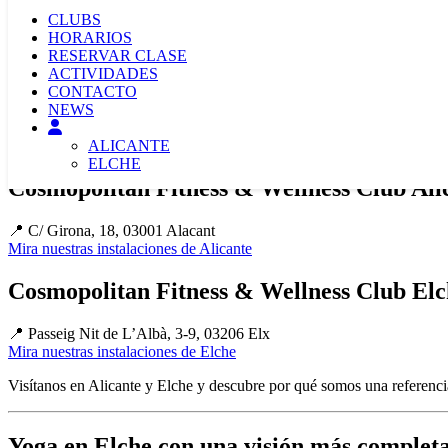
Aquawellness
para entrenamiento en agua
CLUBS
Bailes
para cardio divertido y dinámico
HORARIOS
Sesiones de
estiramientos
y recuperación
RESERVAR CLASE
ACTIVIDADES
Todo bajo una misma filosofía: resultados reales con motivación cons
CONTACTO
NEWS
Instalaciones en Elche y Alicante pensadas
ALICANTE
ELCHE
Cosmopolitan Fitness & Wellness Club Ali
📍 C/ Girona, 18, 03001 Alacant
Mira nuestras instalaciones de Alicante
Cosmopolitan Fitness & Wellness Club Elc
📍 Passeig Nit de L’Albà, 3-9, 03206 Elx
Mira nuestras instalaciones de Elche
Visítanos en Alicante y Elche y descubre por qué somos una referencia
Yoga en Elche con una visión más completa