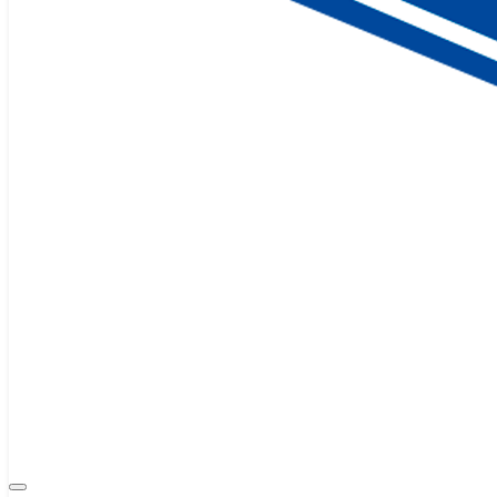
En nuestras sesiones trabajamos:
Respiración consciente y controlada
Movilidad articular y flexibilidad
Reducción del estrés diario
Conexión cuerpo-mente
Mejora de postura y energía
Además, puedes complementar tu práctica con
Gimnasio con clases E
Un enfoque completo dentro de un gimnasio
En COSMOPOLITAN FITNESS & WELLNESS CLUB no solo ofrecemos y
Alicante
.
Aquí puedes combinar tus clases de yoga con:
BODY PUMP
para tonificación muscular
BODY BALANCE
para control corporal y equilibrio
PILATES
para core y estabilidad
BODY COMBAT
para liberar energía
Ciclo
indoor de alta intensidad
Fitboxing
para fuerza y cardio