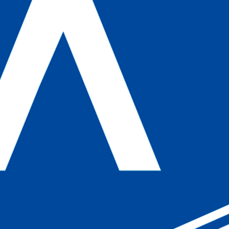
el cuidado del cuerpo se integren en una experiencia completa. Si está
POLITAN FITNESS & WELLNESS CLUB es la mejor opción que v
 equipo enfocado en resultados reales, aquí no solo vienes a entrenar: vi
quilibrio físico y mental
ptarse a todos los niveles, desde quienes empiezan hasta quienes ya ti
al salir de cada sesión.