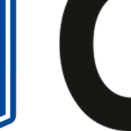
s buscando
clases de yoga en Elche
, no se trata solo de encontrar un
as a encontrar en Elche y Alicante
.
enes a transformar tu bienestar.
enen experiencia.